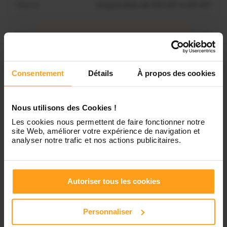
Mardi
Disponible de 00:00 à 00:00
Mercredi
Disponible de 00:00 à 00:30
Vous souhaitez connaître les
disponibilités de Marie ?
Jeudi
Disponible de 00:00 à 00:00
Consentement
Détails
À propos des cookies
Contactez-nous
Vendredi
Disponible de 00:00 à 00:00
Nous utilisons des Cookies !
Les cookies nous permettent de faire fonctionner notre
site Web, améliorer votre expérience de navigation et
Samedi
Disponible de 00:00 à 00:00
analyser notre trafic et nos actions publicitaires.
Dimanche
Disponible de 00:00 à 00:00
Autoriser tous les cookies
Personnaliser
Services proposés