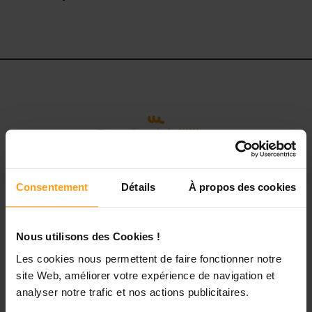
Pour le plaisiiiiiir…
Ces articles pourraient
vous intéresser
Consentement
Détails
À propos des cookies
Nous utilisons des Cookies !
Yoopala & Educazen, deux marques
Les cookies nous permettent de faire fonctionner notre
complémentaires au service des
site Web, améliorer votre expérience de navigation et
familles.
analyser notre trafic et nos actions publicitaires.
Stanislas Lavorel sur BFM Business. Ce samedi 9 mai,