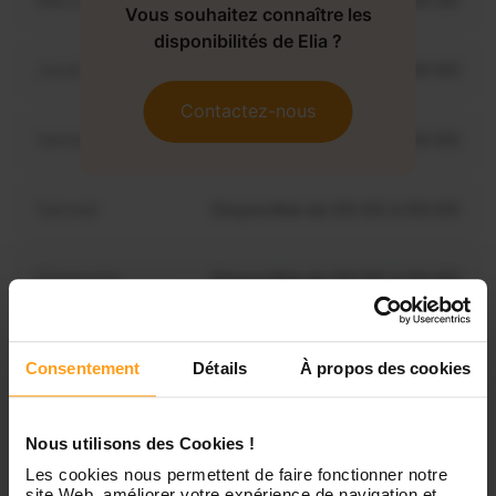
Mercredi
Disponible de 00:00 à 00:30
Vous souhaitez connaître les
disponibilités de Elia ?
Jeudi
Disponible de 00:00 à 00:00
Contactez-nous
Vendredi
Disponible de 00:00 à 00:00
Samedi
Disponible de 00:00 à 00:00
Dimanche
Disponible de 00:00 à 00:00
Consentement
Détails
À propos des cookies
Services proposés
Nous utilisons des Cookies !
Garde d’enfants
Les cookies nous permettent de faire fonctionner notre
site Web, améliorer votre expérience de navigation et