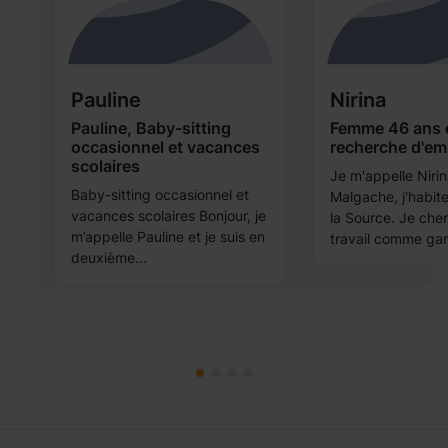
Pauline
Nirina
Pauline, Baby-sitting
Femme 46 ans 
occasionnel et vacances
recherche d'em
scolaires
ur
Je m'appelle Nirin
Baby-sitting occasionnel et
s
Malgache, j'habit
vacances scolaires Bonjour, je
e
la Source. Je che
m’appelle Pauline et je suis en
travail comme gar
deuxième...