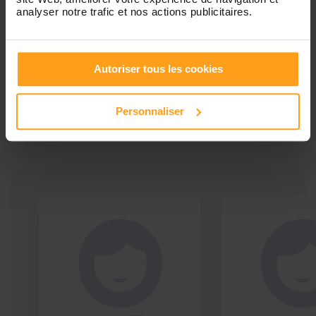
analyser notre trafic et nos actions publicitaires.
Ces profils pourraient vous intéresser
Autoriser tous les cookies
Babysitters proches de
Personnaliser
Olivet