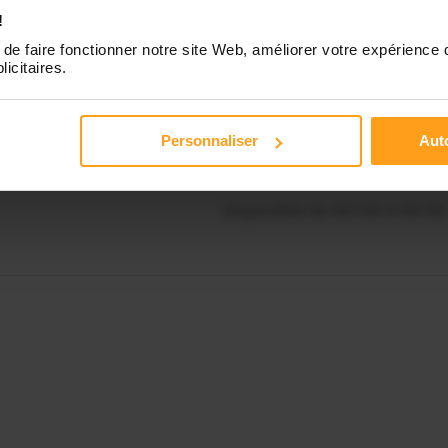
Disponible de 00:00 à 00:00
!
de faire fonctionner notre site Web, améliorer votre expérience 
Contactez-nous
licitaires.
Disponible de 00:00 à 00:00
Personnaliser
Auto
Disponible de 00:00 à 00:00
Disponible de 00:00 à 00:00