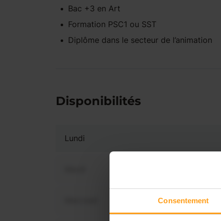
Bac +3
en
Art
Formation PSC1 ou SST
Diplôme dans le secteur de l’animation
Disponibilités
Lundi
Mardi
Mercredi
Consentement
Vous 
dis