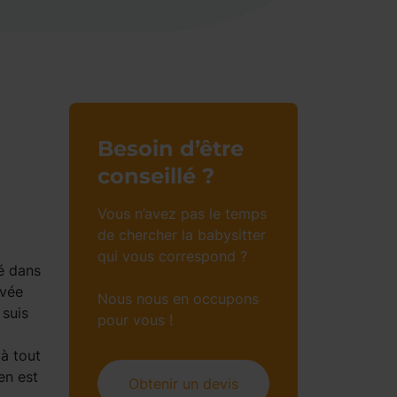
Besoin d’être
conseillé ?
Vous n’avez pas le temps
de chercher la babysitter
qui vous correspond ?
lé dans
evée
Nous nous en occupons
 suis
pour vous !
 à tout
en est
Obtenir un devis