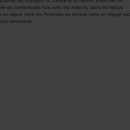
aphie, les voyages, la culture et la nature, assoiffée de
llée de nombreuses fois avec les enfants, dans les temps
ns un séjour dans les Pyrénées ou encore dans un village va
vous rencontrer