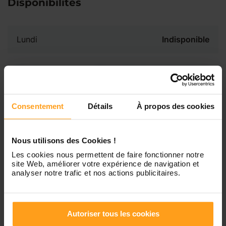
Disponibilités
Lundi
Indisponible
Mardi
Disponible de 00:00 à 00:00
Mercredi
Disponible de 00:00 à 00:30
Consentement
Détails
À propos des cookies
Vous souhaitez connaître les
disponibilités de Julie ?
Jeudi
Disponible de 00:00 à 00:00
Nous utilisons des Cookies !
Contactez-nous
Les cookies nous permettent de faire fonctionner notre
site Web, améliorer votre expérience de navigation et
Vendredi
Disponible de 00:00 à 00:00
analyser notre trafic et nos actions publicitaires.
Samedi
Disponible de 00:00 à 00:00
Autoriser tous les cookies