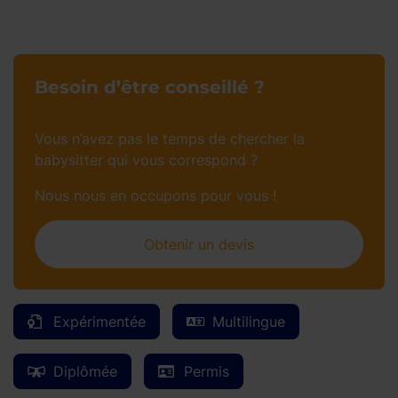
Besoin d’être conseillé ?
Vous n’avez pas le temps de chercher la
babysitter qui vous correspond ?
Nous nous en occupons pour vous !
Obtenir un devis
Expérimentée
Multilingue
Diplômée
Permis