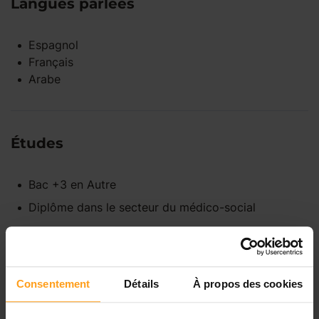
Langues parlées
Espagnol
Français
Arabe
Études
Bac +3
en
Autre
Diplôme dans le secteur du médico-social
Disponibilités
Consentement
Détails
À propos des cookies