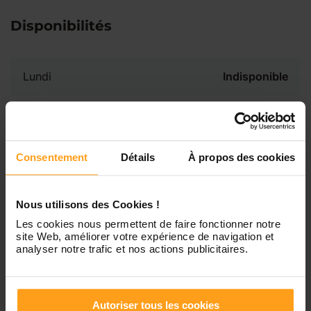
Disponibilités
Lundi
Indisponible
Mardi
Disponible de 00:00 à 00:00
Consentement
Détails
À propos des cookies
Mercredi
Disponible de 00:00 à 00:30
Vous souhaitez connaître les
disponibilités de Aissata ?
Nous utilisons des Cookies !
Jeudi
Disponible de 00:00 à 00:00
Les cookies nous permettent de faire fonctionner notre
Contactez-nous
site Web, améliorer votre expérience de navigation et
analyser notre trafic et nos actions publicitaires.
Vendredi
Disponible de 00:00 à 00:00
Samedi
Disponible de 00:00 à 00:00
Autoriser tous les cookies