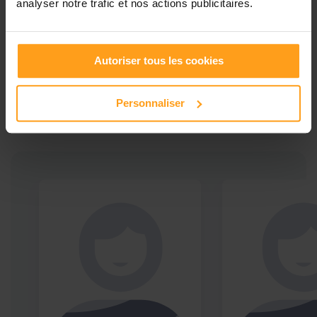
analyser notre trafic et nos actions publicitaires.
Ces profils pourraient vous intéresser
Autoriser tous les cookies
Babysitters proches de
Nanterre
Personnaliser