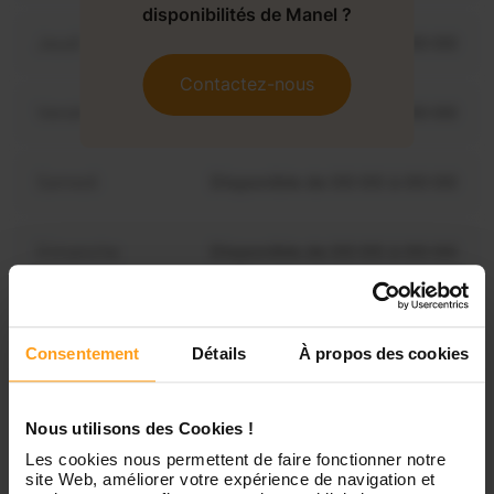
disponibilités de Manel ?
Jeudi
Disponible de 00:00 à 00:00
Contactez-nous
Vendredi
Disponible de 00:00 à 00:00
Samedi
Disponible de 00:00 à 00:00
Dimanche
Disponible de 00:00 à 00:00
Consentement
Détails
À propos des cookies
Services proposés
Nous utilisons des Cookies !
Garde d’enfants
Les cookies nous permettent de faire fonctionner notre
site Web, améliorer votre expérience de navigation et