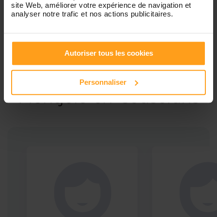
site Web, améliorer votre expérience de navigation et
analyser notre trafic et nos actions publicitaires.
Autoriser tous les cookies
Ces profils pourraient vous intéresser
Babysitters proches de
Personnaliser
Montjoie-en-Couserans