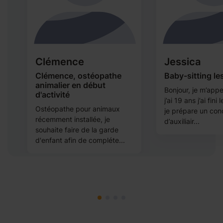
Clémence
Jessica
Clémence, ostéopathe
Baby-sitting le
animalier en début
Bonjour, je m’appe
d'activité
j’ai 19 ans j’ai fini
Ostéopathe pour animaux
ns
je prépare un con
récemment installée, je
d’auxiliair...
souhaite faire de la garde
d'enfant afin de compléte...