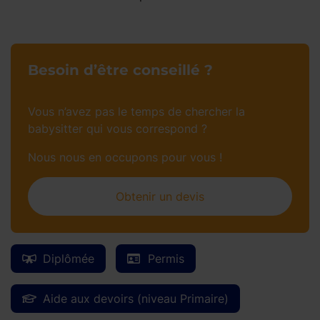
Besoin d’être conseillé ?
Vous n’avez pas le temps de chercher la
babysitter qui vous correspond ?
Nous nous en occupons pour vous !
Obtenir un devis
Diplômée
Permis
Aide aux devoirs (niveau Primaire)