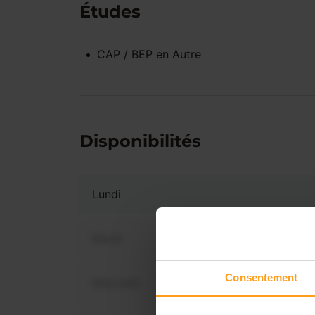
Études
CAP / BEP
en
Autre
Disponibilités
Lundi
Mardi
Consentement
Mercredi
Vous 
disp