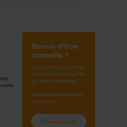
Besoin d’être
conseillé ?
Vous n’avez pas le temps
de chercher la babysitter
arde
qui vous correspond ?
onalité
Nous nous en occupons
pour vous !
Obtenir un devis