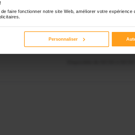
!
Disponible de 00:00 à 00:00
de faire fonctionner notre site Web, améliorer votre expérience 
Contactez-nous
licitaires.
Disponible de 00:00 à 00:00
Personnaliser
Auto
Disponible de 00:00 à 00:00
Disponible de 00:00 à 00:00