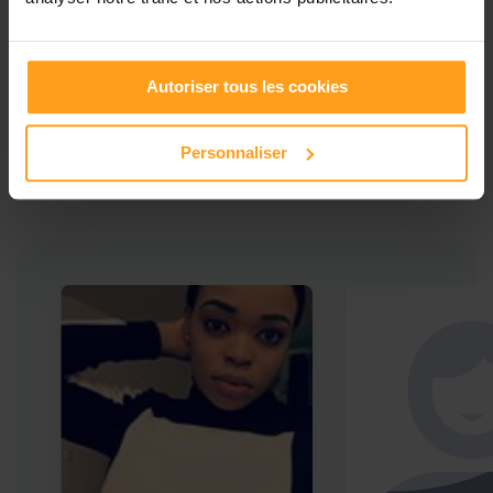
Ces profils pourraient vous intéresser
Autoriser tous les cookies
Babysitters proches de
Personnaliser
Foix