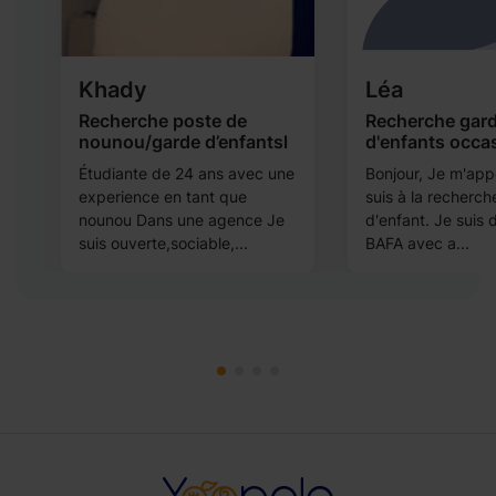
Khady
Léa
Recherche poste de
Recherche gar
nounou/garde d’enfantsl
d'enfants occa
t
Étudiante de 24 ans avec une
Bonjour, Je m'appe
experience en tant que
suis à la recherc
nounou Dans une agence Je
d'enfant. Je suis
suis ouverte,sociable,...
BAFA avec a...