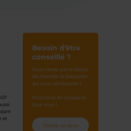
Besoin d’être
conseillé ?
Vous n’avez pas le temps
de chercher la babysitter
qui vous correspond ?
SSP
Nous nous en occupons
aussi
pour vous !
ndant
e et
e
Obtenir un devis