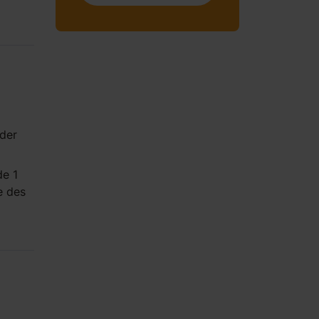
rder
e 1
e des