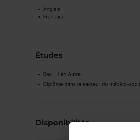
Anglais
Français
Études
Bac +1
en
Autre
Diplôme dans le secteur du médico-soci
Disponibilités