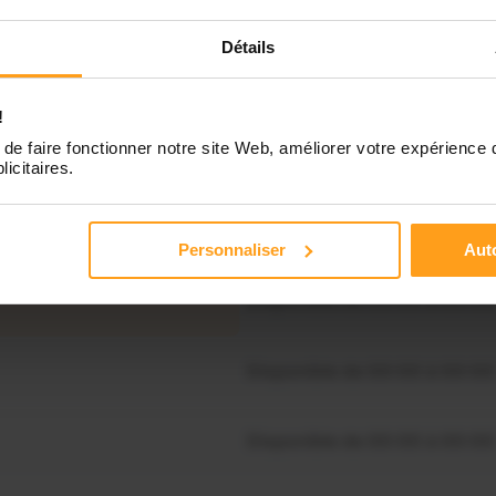
Indisponible
Détails
Disponible de 00:00 à 00:00
!
de faire fonctionner notre site Web, améliorer votre expérience 
Disponible de 00:00 à 00:30
licitaires.
souhaitez connaître les
onibilités de Raphael ?
Disponible de 00:00 à 00:00
Personnaliser
Auto
Contactez-nous
Disponible de 00:00 à 00:00
Disponible de 00:00 à 00:00
Disponible de 00:00 à 00:00