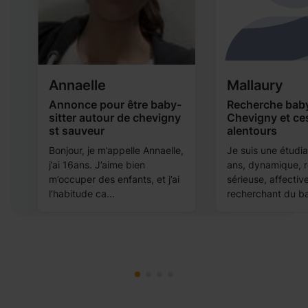
Annaelle
Mallaury
Annonce pour être baby-
Recherche baby
sitter autour de chevigny
Chevigny et ce
st sauveur
alentours
ns
Bonjour, je m’appelle Annaelle,
Je suis une étudi
s
j’ai 16ans. J’aime bien
ans, dynamique, r
m’occuper des enfants, et j’ai
sérieuse, affectiv
l’habitude ca...
recherchant du bab