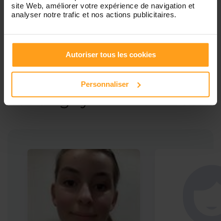
site Web, améliorer votre expérience de navigation et
analyser notre trafic et nos actions publicitaires.
Autoriser tous les cookies
Ces profils pourraient vous intéresser
Babysitters proches de
Personnaliser
Chevigny-Saint-Sauveur