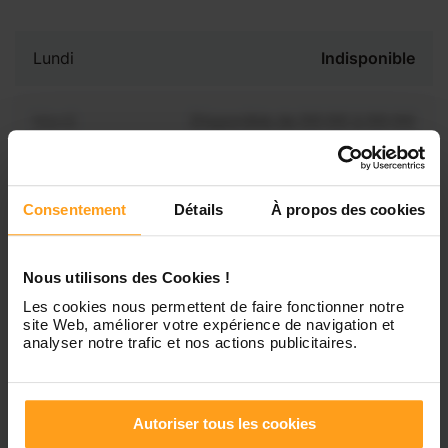
Lundi
Indisponible
Mardi
Disponible de 00:00 à 00:00
Mercredi
Disponible de 00:00 à 00:30
Vous souhaitez connaître les
Consentement
Détails
À propos des cookies
disponibilités de Julie ?
Jeudi
Disponible de 00:00 à 00:00
Nous utilisons des Cookies !
Contactez-nous
Les cookies nous permettent de faire fonctionner notre
Vendredi
Disponible de 00:00 à 00:00
site Web, améliorer votre expérience de navigation et
analyser notre trafic et nos actions publicitaires.
Samedi
Disponible de 00:00 à 00:00
Autoriser tous les cookies
Dimanche
Disponible de 00:00 à 00:00