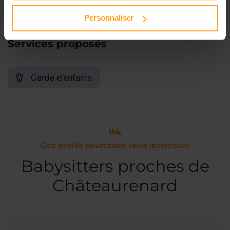
Personnaliser
Services proposés
Garde d’enfants
Ces profils pourraient vous intéresser
Babysitters proches de
Châteaurenard