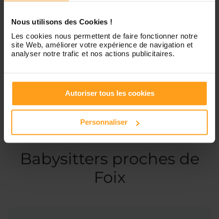
Nous utilisons des Cookies !
Les cookies nous permettent de faire fonctionner notre
Services proposés
site Web, améliorer votre expérience de navigation et
analyser notre trafic et nos actions publicitaires.
Garde d’enfants
Autoriser tous les cookies
Personnaliser
Ces profils pourraient vous intéresser
Babysitters proches de
Foix