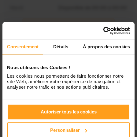
Mardi
Disponible de 00:00 à 00:00
Mercredi
Disponible de 00:00 à 00:30
Vous souhaitez connaître les
disponibilités de Mariama ?
Jeudi
Disponible de 00:00 à 00:00
Consentement
Détails
À propos des cookies
Contactez-nous
Vendredi
Disponible de 00:00 à 00:00
Nous utilisons des Cookies !
Les cookies nous permettent de faire fonctionner notre
site Web, améliorer votre expérience de navigation et
Samedi
Disponible de 00:00 à 00:00
analyser notre trafic et nos actions publicitaires.
Dimanche
Disponible de 00:00 à 00:00
Autoriser tous les cookies
Personnaliser
Services proposés