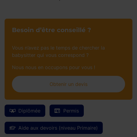
Besoin d’être conseillé ?
Vous n’avez pas le temps de chercher la
babysitter qui vous correspond ?
Nous nous en occupons pour vous !
Obtenir un devis
Diplômée
Permis
Aide aux devoirs (niveau Primaire)