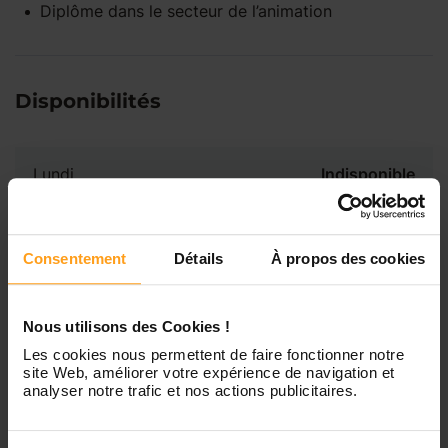
Diplôme dans le secteur de l’animation
Disponibilités
Lundi
Indisponible
Mardi
Disponible de 00:00 à 00:00
Consentement
Détails
À propos des cookies
Mercredi
Disponible de 00:00 à 00:30
Vous souhaitez connaître les
Nous utilisons des Cookies !
disponibilités de Cécile ?
Les cookies nous permettent de faire fonctionner notre
Jeudi
Disponible de 00:00 à 00:00
site Web, améliorer votre expérience de navigation et
analyser notre trafic et nos actions publicitaires.
Contactez-nous
Vendredi
Disponible de 00:00 à 00:00