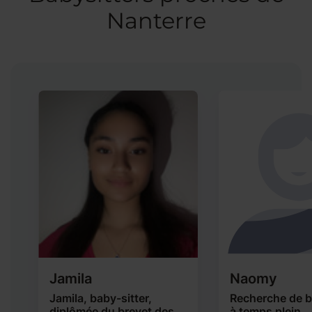
Nanterre
Jamila
Naomy
Jamila, baby-sitter,
Recherche de b
diplômée du brevet des
à temps plein