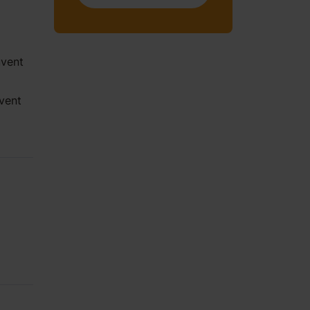
uvent
vent