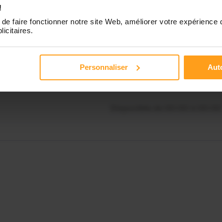
nibilités de Mathilde ?
!
Disponible de 00:00 à 00:00
de faire fonctionner notre site Web, améliorer votre expérience 
licitaires.
Contactez-nous
Disponible de 00:00 à 00:00
Personnaliser
Auto
Disponible de 00:00 à 00:00
Disponible de 00:00 à 00:00