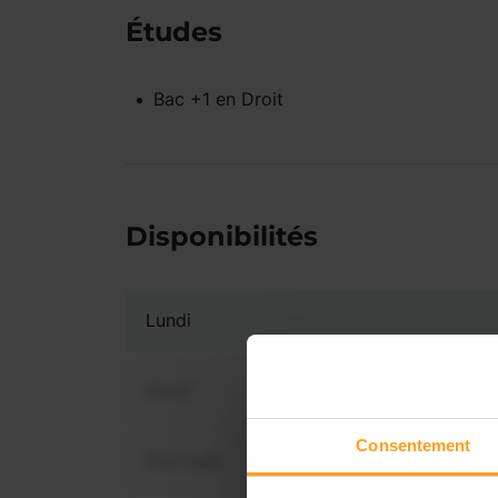
Études
Bac +1
en
Droit
Disponibilités
Lundi
Mardi
Consentement
Mercredi
Vous 