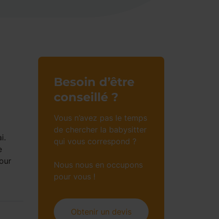
Besoin d’être
conseillé ?
Vous n’avez pas le temps
de chercher la babysitter
i.
qui vous correspond ?
e
our
Nous nous en occupons
pour vous !
Obtenir un devis