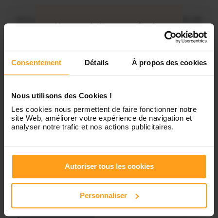
Mercredi
Disponible de 00:00 à 00:30
Vous souhaitez connaître les
disponibilités de Julie ?
Jeudi
Disponible de 00:00 à 00:00
Consentement
Détails
À propos des cookies
Contactez-nous
Vendredi
Disponible de 00:00 à 00:00
Nous utilisons des Cookies !
Les cookies nous permettent de faire fonctionner notre
Samedi
Disponible de 00:00 à 00:00
site Web, améliorer votre expérience de navigation et
analyser notre trafic et nos actions publicitaires.
Dimanche
Disponible de 00:00 à 00:00
Autoriser tous les cookies
Services proposés
Personnaliser