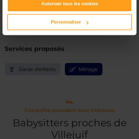
Autoriser tous les cookies
Dimanche
Disponible de 00:00 à 00:00
Personnaliser
Services proposés
Garde d’enfants
Ménage
Ces profils pourraient vous intéresser
Babysitters proches de
Villejuif