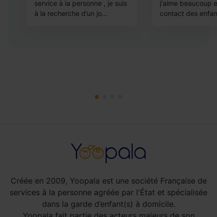
service à la personne , je suis
j'aime beaucoup e
t
à la recherche d’un jo...
contact des enfant
Créée en 2009, Yoopala est une société Française de
services à la personne agréée par l'État et spécialisée
dans la garde d’enfant(s) à domicile.
Yoopala fait partie des acteurs majeurs de son