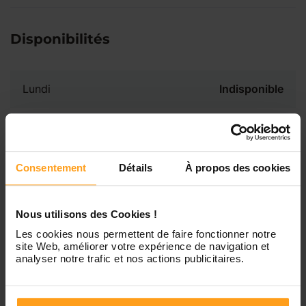
Disponibilités
Lundi
Indisponible
Mardi
Disponible de 00:00 à 00:00
Consentement
Détails
À propos des cookies
Mercredi
Disponible de 00:00 à 00:30
Vous souhaitez connaître les
disponibilités de Emy ?
Nous utilisons des Cookies !
Jeudi
Disponible de 00:00 à 00:00
Les cookies nous permettent de faire fonctionner notre
Contactez-nous
site Web, améliorer votre expérience de navigation et
analyser notre trafic et nos actions publicitaires.
Vendredi
Disponible de 00:00 à 00:00
Samedi
Disponible de 00:00 à 00:00