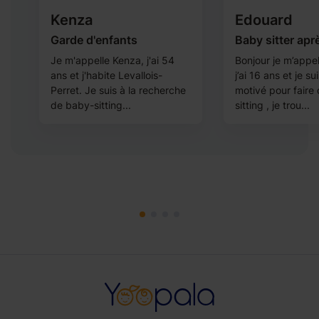
Kenza
Edouard
Garde d'enfants
Baby sitter apr
Je m'appelle Kenza, j'ai 54
Bonjour je m’appe
e
ans et j'habite Levallois-
j’ai 16 ans et je su
t
Perret. Je suis à la recherche
motivé pour faire
de baby-sitting...
sitting , je trou...