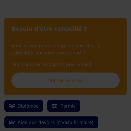
Besoin d’être conseillé ?
Vous n’avez pas le temps de chercher la
babysitter qui vous correspond ?
Nous nous en occupons pour vous !
Obtenir un devis
Diplômée
Permis
Aide aux devoirs (niveau Primaire)