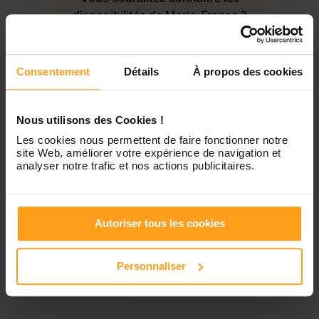
disponibilités de Marie-France ?
Jeudi
Disponible de 00:00 à 00:00
Contactez-nous
Consentement
Détails
À propos des cookies
Vendredi
Disponible de 00:00 à 00:00
Nous utilisons des Cookies !
Samedi
Disponible de 00:00 à 00:00
Les cookies nous permettent de faire fonctionner notre
site Web, améliorer votre expérience de navigation et
analyser notre trafic et nos actions publicitaires.
Dimanche
Disponible de 00:00 à 00:00
Autoriser tous les cookies
Services proposés
Personnaliser
Garde d’enfants