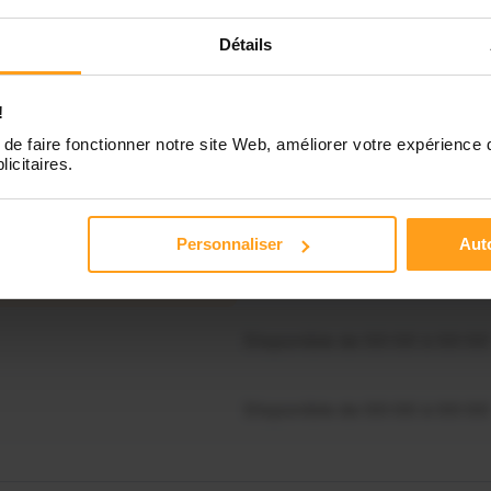
Détails
Disponible de 00:00 à 00:00
!
Disponible de 00:00 à 00:30
de faire fonctionner notre site Web, améliorer votre expérience 
souhaitez connaître les
licitaires.
nibilités de Catherine ?
Disponible de 00:00 à 00:00
Contactez-nous
Personnaliser
Auto
Disponible de 00:00 à 00:00
Disponible de 00:00 à 00:00
Disponible de 00:00 à 00:00