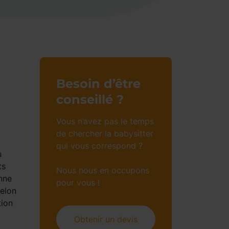
Besoin d’être
conseillé ?
Vous n’avez pas le temps
de chercher la babysitter
qui vous correspond ?
u
ts
Nous nous en occupons
nne
pour vous !
selon
tion
Obtenir un devis