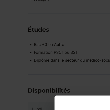
Études
Bac +3
en
Autre
Formation PSC1 ou SST
Diplôme dans le secteur du médico-soci
Disponibilités
Lundi