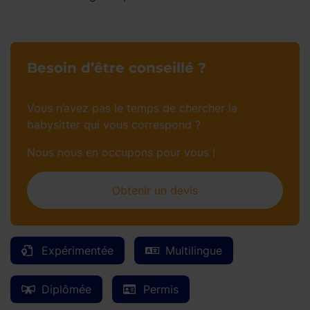
Besoin d’être conseillé ?
Vous n’avez pas le temps de chercher la
babysitter qui vous correspond ?
Nous nous en occupons pour vous !
Obtenir un devis
Expérimentée
Multilingue
Diplômée
Permis