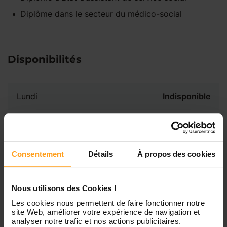
Diplôme dans le secteur du médico-social
Disponibilités
Lundi
Indisponible
Mardi
Disponible de 00:00 à 00:00
Consentement
Détails
À propos des cookies
Mercredi
Disponible de 00:00 à 00:30
Vous souhaitez connaître les
disponibilités de Ruth ?
Nous utilisons des Cookies !
Jeudi
Disponible de 00:00 à 00:00
Les cookies nous permettent de faire fonctionner notre
Contactez-nous
site Web, améliorer votre expérience de navigation et
analyser notre trafic et nos actions publicitaires.
Vendredi
Disponible de 00:00 à 00:00