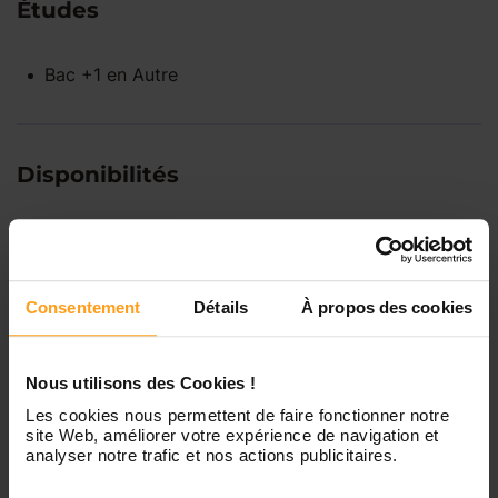
Études
Bac +1
en
Autre
Disponibilités
Lundi
Indisponible
Consentement
Détails
À propos des cookies
Mardi
Disponible de 00:00 à 00:00
Nous utilisons des Cookies !
Mercredi
Disponible de 00:00 à 00:30
Vous souhaitez connaître les
Les cookies nous permettent de faire fonctionner notre
disponibilités de Charlotte ?
site Web, améliorer votre expérience de navigation et
analyser notre trafic et nos actions publicitaires.
Jeudi
Disponible de 00:00 à 00:00