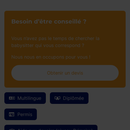
Besoin d’être conseillé ?
Vous n’avez pas le temps de chercher la
babysitter qui vous correspond ?
Nous nous en occupons pour vous !
Obtenir un devis
Multilingue
Diplômée
Permis