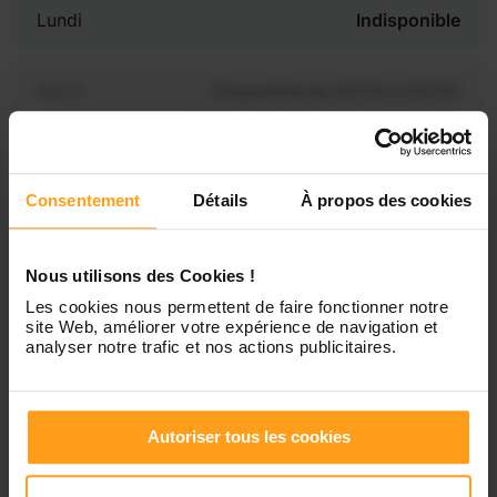
Lundi
Indisponible
Mardi
Disponible de 00:00 à 00:00
Mercredi
Disponible de 00:00 à 00:30
Vous souhaitez connaître les
disponibilités de Mathilde ?
Consentement
Détails
À propos des cookies
Jeudi
Disponible de 00:00 à 00:00
Contactez-nous
Nous utilisons des Cookies !
Vendredi
Disponible de 00:00 à 00:00
Les cookies nous permettent de faire fonctionner notre
site Web, améliorer votre expérience de navigation et
analyser notre trafic et nos actions publicitaires.
Samedi
Disponible de 00:00 à 00:00
Autoriser tous les cookies
Dimanche
Disponible de 00:00 à 00:00