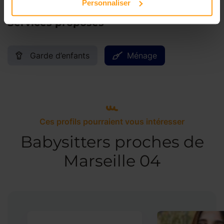
Personnaliser
Services proposés
Garde d’enfants
Ménage
Ces profils pourraient vous intéresser
Babysitters proches de
Marseille 04