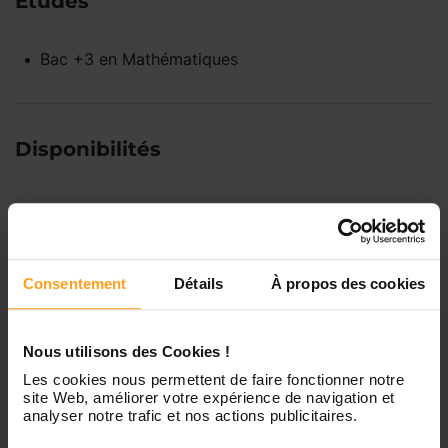
Études
Bac +3
en
Mathématiques
Disponibilités
Lundi
Indisponible
Consentement
Détails
À propos des cookies
Mardi
Disponible de 00:00 à 00:00
Mercredi
Disponible de 00:00 à 00:30
Nous utilisons des Cookies !
Vous souhaitez connaître les
Les cookies nous permettent de faire fonctionner notre
disponibilités de Guenola ?
site Web, améliorer votre expérience de navigation et
Jeudi
Disponible de 00:00 à 00:00
analyser notre trafic et nos actions publicitaires.
Contactez-nous