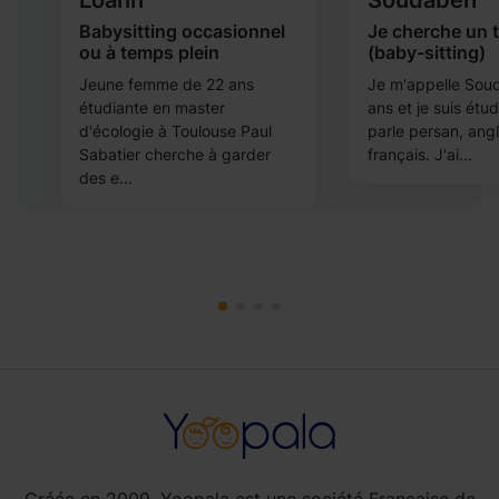
Loann
Soudabeh
Babysitting occasionnel
Je cherche un t
ou à temps plein
(baby-sitting)
Jeune femme de 22 ans
Je m'appelle Soud
étudiante en master
ans et je suis étud
n
d'écologie à Toulouse Paul
parle persan, angl
Sabatier cherche à garder
français. J'ai...
des e...
Créée en 2009, Yoopala est une société Française de