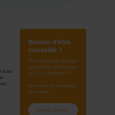
Besoin d’être
conseillé ?
Vous n’avez pas le temps
de chercher la babysitter
t aussi
qui vous correspond ?
ue
avez
Nous nous en occupons
pour vous !
Obtenir un devis