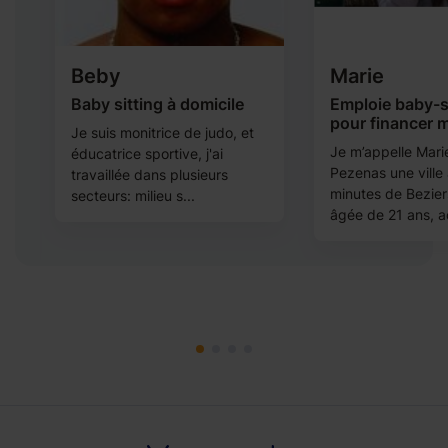
Beby
Marie
s,
Baby sitting à domicile
Emploie baby-s
pour financer 
Je suis monitrice de judo, et
Je m’appelle Marie
éducatrice sportive, j'ai
Pezenas une ville
travaillée dans plusieurs
minutes de Beziers
secteurs: milieu s...
âgée de 21 ans, ac