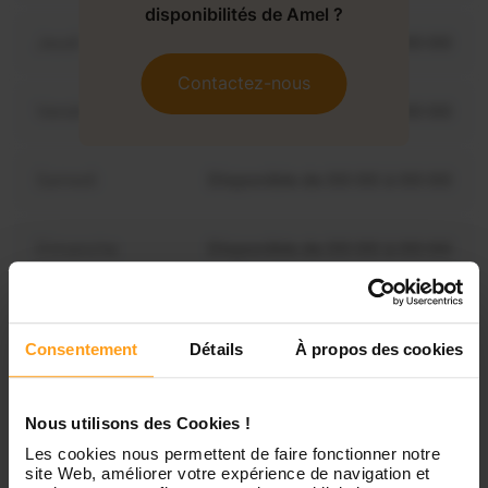
disponibilités de Amel ?
Jeudi
Disponible de 00:00 à 00:00
Contactez-nous
Vendredi
Disponible de 00:00 à 00:00
Samedi
Disponible de 00:00 à 00:00
Dimanche
Disponible de 00:00 à 00:00
Consentement
Détails
À propos des cookies
Services proposés
Nous utilisons des Cookies !
Garde d’enfants
Les cookies nous permettent de faire fonctionner notre
site Web, améliorer votre expérience de navigation et