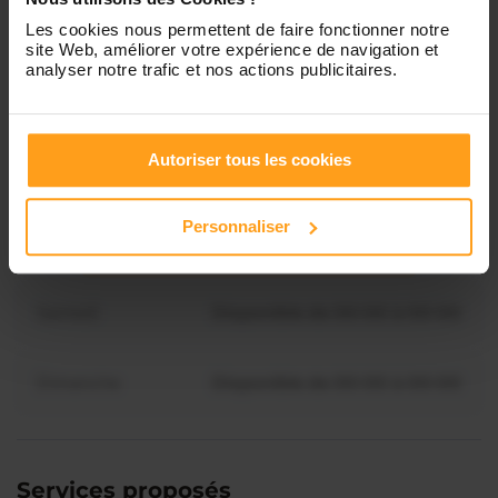
Les cookies nous permettent de faire fonctionner notre
Mardi
Disponible de 00:00 à 00:00
site Web, améliorer votre expérience de navigation et
analyser notre trafic et nos actions publicitaires.
Mercredi
Disponible de 00:00 à 00:30
Vous souhaitez connaître les
disponibilités de Chirine ?
Autoriser tous les cookies
Jeudi
Disponible de 00:00 à 00:00
Contactez-nous
Personnaliser
Vendredi
Disponible de 00:00 à 00:00
Samedi
Disponible de 00:00 à 00:00
Dimanche
Disponible de 00:00 à 00:00
Services proposés