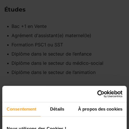
Études
Bac +1
en
Vente
Agrément d'assistant(e) maternel(le)
Formation PSC1 ou SST
Diplôme dans le secteur de l’enfance
Diplôme dans le secteur du médico-social
Diplôme dans le secteur de l’animation
Disponibilités
Consentement
Détails
À propos des cookies
Lundi
Indisponible
Nous utilisons des Cookies !