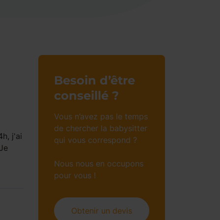
Besoin d’être
conseillé ?
Vous n’avez pas le temps
de chercher la babysitter
h, j'ai
qui vous correspond ?
 Je
Nous nous en occupons
pour vous !
Obtenir un devis