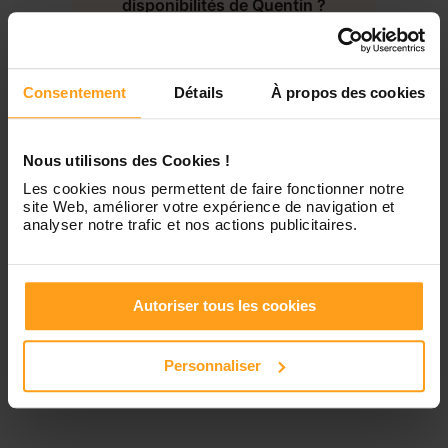
disponibilités de Quentin ?
Jeudi
Disponible de 00:00 à 00:00
Contactez-nous
Consentement
Détails
À propos des cookies
Vendredi
Disponible de 00:00 à 00:00
Samedi
Disponible de 00:00 à 00:00
Nous utilisons des Cookies !
Les cookies nous permettent de faire fonctionner notre
site Web, améliorer votre expérience de navigation et
Dimanche
Disponible de 00:00 à 00:00
analyser notre trafic et nos actions publicitaires.
Autoriser tous les cookies
Services proposés
Personnaliser
Garde d’enfants