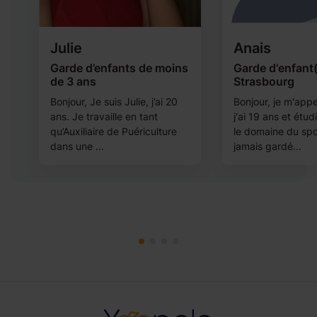
Julie
Anais
g
Garde d’enfants de moins
Garde d'enfant(
de 3 ans
Strasbourg
ne
Bonjour, Je suis Julie, j’ai 20
Bonjour, je m'appe
ans. Je travaille en tant
j'ai 19 ans et étu
qu’Auxiliaire de Puériculture
le domaine du spor
dans une ...
jamais gardé...