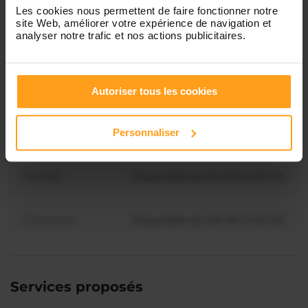
Mardi
Disponible de 00:00 à 00:00
Les cookies nous permettent de faire fonctionner notre
site Web, améliorer votre expérience de navigation et
analyser notre trafic et nos actions publicitaires.
Mercredi
Disponible de 00:00 à 00:30
Vous souhaitez connaître les
disponibilités de Naella ?
Jeudi
Disponible de 00:00 à 00:00
Autoriser tous les cookies
Contactez-nous
Personnaliser
Vendredi
Disponible de 00:00 à 00:00
Samedi
Disponible de 00:00 à 00:00
Dimanche
Disponible de 00:00 à 00:00
Services proposés