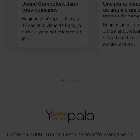
b
Jeune Compétent dans
Une jeune mère
tous domaines
en anglais qui 
emploi de baby-
Bonjour, je m’appelle Elias, j’ai
e
Bonjour , je m’appe
17 ans et je viens de Paris, je
ec
J’ai 29 ans. Actue
suis au lycée actuellement et
suis à la recherch
je r...
emploi, soit de...
Créée en 2009, Yoopala est une société Française de