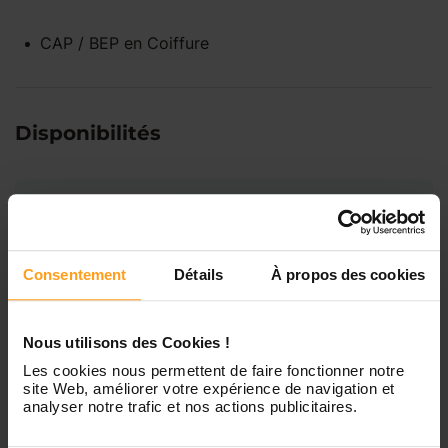
CAP / BEP
en
Coiffure
Disponibilités
Lundi
Indisponible
Mardi
Disponible de 00:00 à 00:00
Consentement
Détails
À propos des cookies
Mercredi
Disponible de 00:00 à 00:30
Nous utilisons des Cookies !
Vous souhaitez connaître les
disponibilités de Sarah ?
Les cookies nous permettent de faire fonctionner notre
site Web, améliorer votre expérience de navigation et
Jeudi
Disponible de 00:00 à 00:00
analyser notre trafic et nos actions publicitaires.
Contactez-nous