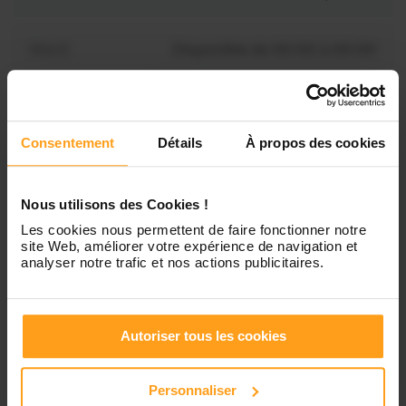
Mardi
Disponible de 00:00 à 00:00
Mercredi
Disponible de 00:00 à 00:30
Vous souhaitez connaître les
disponibilités de Coline ?
Consentement
Détails
À propos des cookies
Jeudi
Disponible de 00:00 à 00:00
Contactez-nous
Nous utilisons des Cookies !
Vendredi
Disponible de 00:00 à 00:00
Les cookies nous permettent de faire fonctionner notre
site Web, améliorer votre expérience de navigation et
analyser notre trafic et nos actions publicitaires.
Samedi
Disponible de 00:00 à 00:00
Dimanche
Disponible de 00:00 à 00:00
Autoriser tous les cookies
Personnaliser