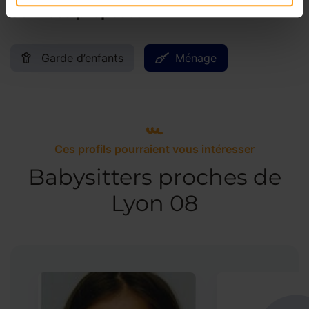
Services proposés
Garde d’enfants
Ménage
Ces profils pourraient vous intéresser
Babysitters proches de
Lyon 08