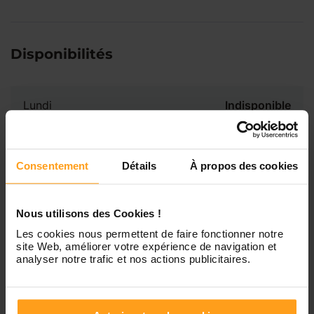
Disponibilités
Lundi
Indisponible
Mardi
Disponible de 00:00 à 00:00
Consentement
Détails
À propos des cookies
Mercredi
Disponible de 00:00 à 00:30
Vous souhaitez connaître les
Nous utilisons des Cookies !
disponibilités de Chaimaa ?
Les cookies nous permettent de faire fonctionner notre
Jeudi
Disponible de 00:00 à 00:00
site Web, améliorer votre expérience de navigation et
analyser notre trafic et nos actions publicitaires.
Contactez-nous
Vendredi
Disponible de 00:00 à 00:00