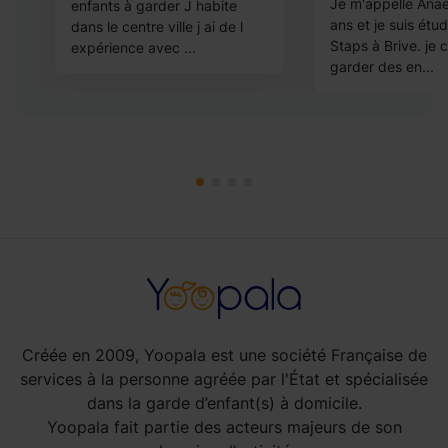
S
Je m'appelle Anaëll
enfants à garder J habite
ans et je suis étu
dans le centre ville j ai de l
r
Staps à Brive. je 
expérience avec ...
garder des en...
Créée en 2009, Yoopala est une société Française de
services à la personne agréée par l'État et spécialisée
dans la garde d’enfant(s) à domicile.
Yoopala fait partie des acteurs majeurs de son