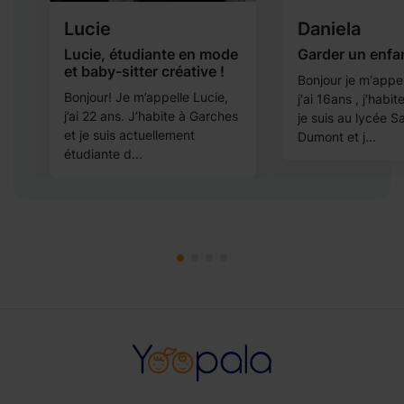
Lucie
Daniela
Lucie, étudiante en mode
Garder un enfa
et baby-sitter créative !
Bonjour je m'appel
Bonjour! Je m’appelle Lucie,
j'ai 16ans , j'habi
j’ai 22 ans. J’habite à Garches
je suis au lycée S
nt
et je suis actuellement
Dumont et j...
étudiante d...