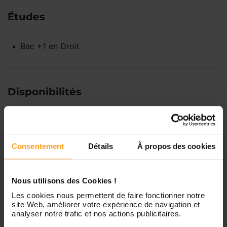
Études
Bac +1
en
Droit
Disponibilités
Lundi
Indisponible
Consentement
Détails
À propos des cookies
Mardi
Disponible de 00:00 à 00:00
Nous utilisons des Cookies !
Mercredi
Disponible de 00:00 à 00:30
Les cookies nous permettent de faire fonctionner notre
Vous souhaitez connaître les
site Web, améliorer votre expérience de navigation et
disponibilités de Kathleen ?
analyser notre trafic et nos actions publicitaires.
Jeudi
Disponible de 00:00 à 00:00