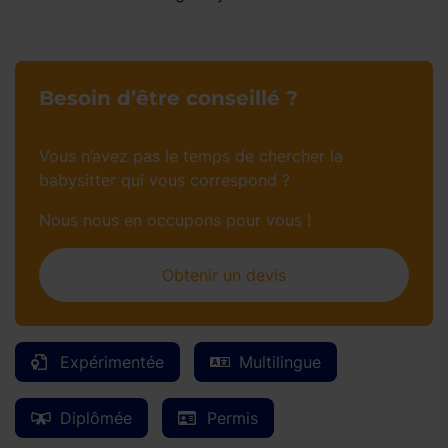
Besoin d’être conseillé ?
Vous n’avez pas le temps de chercher la
babysitter qui vous correspond ?
Nous nous en occupons pour vous !
Obtenir un devis
Expérimentée
Multilingue
Diplômée
Permis