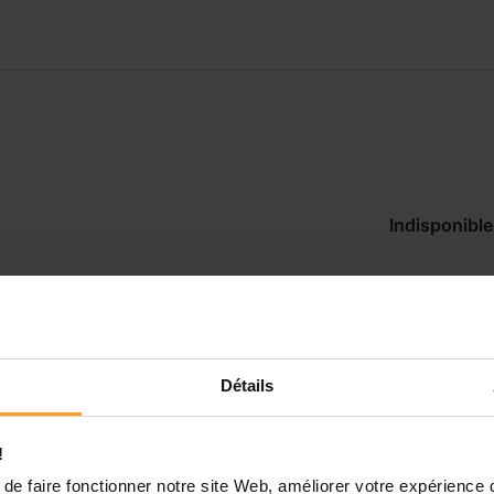
Indisponible
Disponible de 00:00 à 00:00
Disponible de 00:00 à 00:30
souhaitez connaître les
Détails
ponibilités de Lola ?
Disponible de 00:00 à 00:00
!
Contactez-nous
de faire fonctionner notre site Web, améliorer votre expérience 