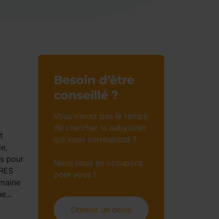
Besoin d’être
conseillé ?
Vous n’avez pas le temps
de chercher la babysitter
t
qui vous correspond ?
e,
ts pour
Nous nous en occupons
IRES
pour vous !
emaine
...
Obtenir un devis