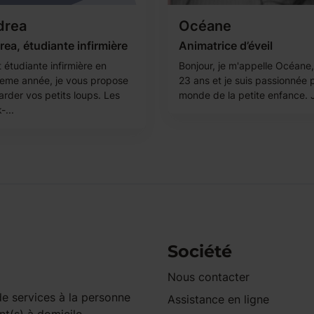
drea
Océane
ea, étudiante infirmière
Animatrice d’éveil
 étudiante infirmière en
Bonjour, je m'appelle Océane, 
sieme année, je vous propose
23 ans et je suis passionnée p
arder vos petits loups. Les
monde de la petite enfance. J
-...
Société
Nous contacter
e services à la personne
Assistance en ligne
nt(s) à domicile.