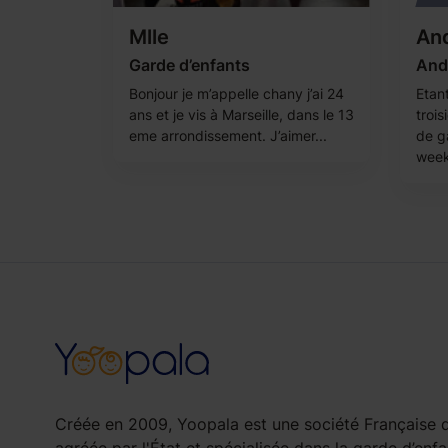
Mlle
An
Garde d’enfants
Andr
Bonjour je m’appelle chany j’ai 24
Etant
ans et je vis à Marseille, dans le 13
troi
eme arrondissement. J’aimer...
de g
week
Créée en 2009, Yoopala est une société Française d
agréée par l'État et spécialisée dans la garde d’enfa