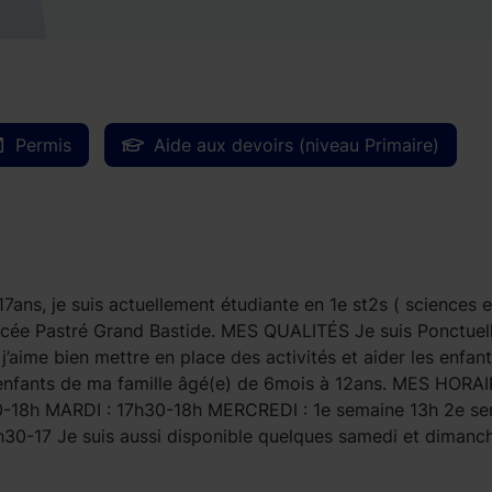
Permis
Aide aux devoirs (niveau Primaire)
17ans, je suis actuellement étudiante en 1e st2s ( sciences e
 lycée Pastré Grand Bastide. MES QUALITÉS Je suis Ponctuell
 j’aime bien mettre en place des activités et aider les enfan
es enfants de ma famille âgé(e) de 6mois à 12ans. MES HORA
0-18h MARDI : 17h30-18h MERCREDI : 1e semaine 13h 2e s
0-17 Je suis aussi disponible quelques samedi et dimanche