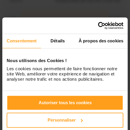
Mardi
Disponible de 00:00 à 00:00
Mercredi
Disponible de 00:00 à 00:30
Vous souhaitez connaître les
disponibilités de Manon ?
Jeudi
Disponible de 00:00 à 00:00
Consentement
Détails
À propos des cookies
Contactez-nous
Vendredi
Disponible de 00:00 à 00:00
Nous utilisons des Cookies !
Les cookies nous permettent de faire fonctionner notre
Samedi
Disponible de 00:00 à 00:00
site Web, améliorer votre expérience de navigation et
analyser notre trafic et nos actions publicitaires.
Dimanche
Disponible de 00:00 à 00:00
Autoriser tous les cookies
Services proposés
Personnaliser