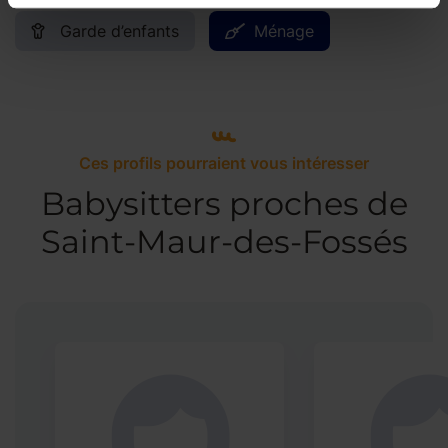
Garde d’enfants
Ménage
Ces profils pourraient vous intéresser
Babysitters proches de
Saint-Maur-des-Fossés