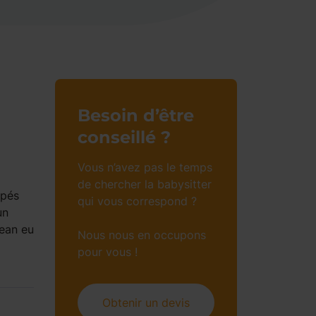
Besoin d’être
conseillé ?
Vous n’avez pas le temps
de chercher la babysitter
apés
qui vous correspond ?
un
Jean eu
Nous nous en occupons
pour vous !
Obtenir un devis