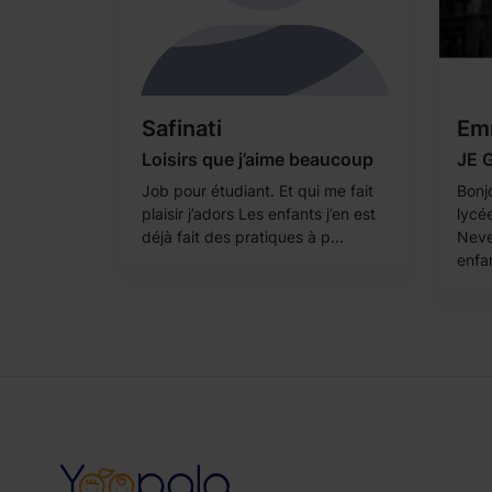
Safinati
Em
Loisirs que j’aime beaucoup
JE 
Job pour étudiant. Et qui me fait
Bonjo
plaisir j’adors Les enfants j’en est
lycé
déjà fait des pratiques à p...
Neve
enfan