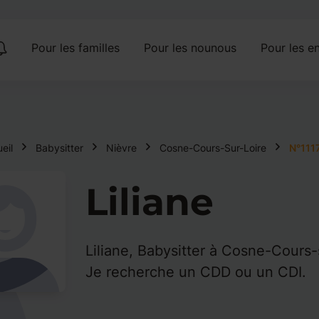
Pour les familles
Pour les nounous
Pour les en
eil
Babysitter
Nièvre
Cosne-Cours-Sur-Loire
N°111
Liliane
Liliane, Babysitter à Cosne-Cours-
Je recherche un CDD ou un CDI.