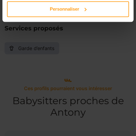
Personnaliser
Services proposés
Garde d’enfants
Ces profils pourraient vous intéresser
Babysitters proches de
Antony