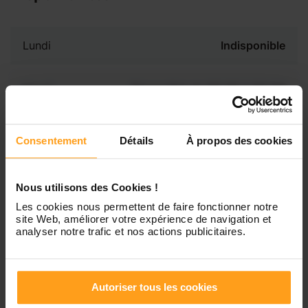
Lundi
Indisponible
Mardi
Disponible de 00:00 à 00:00
Mercredi
Disponible de 00:00 à 00:30
Vous souhaitez connaître les
Consentement
Détails
À propos des cookies
disponibilités de Marine ?
Jeudi
Disponible de 00:00 à 00:00
Nous utilisons des Cookies !
Contactez-nous
Les cookies nous permettent de faire fonctionner notre
Vendredi
Disponible de 00:00 à 00:00
site Web, améliorer votre expérience de navigation et
analyser notre trafic et nos actions publicitaires.
Samedi
Disponible de 00:00 à 00:00
Autoriser tous les cookies
Dimanche
Disponible de 00:00 à 00:00