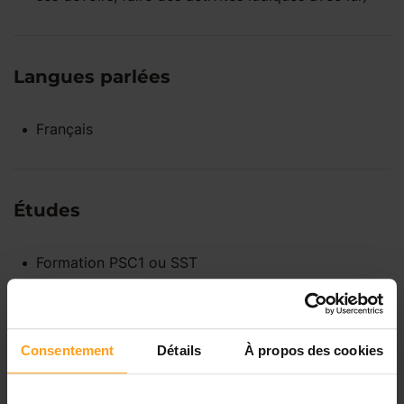
Langues parlées
Français
Études
Formation PSC1 ou SST
Disponibilités
Consentement
Détails
À propos des cookies