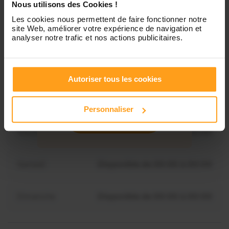
Lundi
Indisponible
Nous utilisons des Cookies !
Les cookies nous permettent de faire fonctionner notre
site Web, améliorer votre expérience de navigation et
Mardi
Disponible de 00:00 à 00:00
analyser notre trafic et nos actions publicitaires.
Mercredi
Disponible de 00:00 à 00:30
Vous souhaitez connaître les
Autoriser tous les cookies
disponibilités de Myriam ?
Jeudi
Disponible de 00:00 à 00:00
Personnaliser
Contactez-nous
Vendredi
Disponible de 00:00 à 00:00
Samedi
Disponible de 00:00 à 00:00
Dimanche
Disponible de 00:00 à 00:00