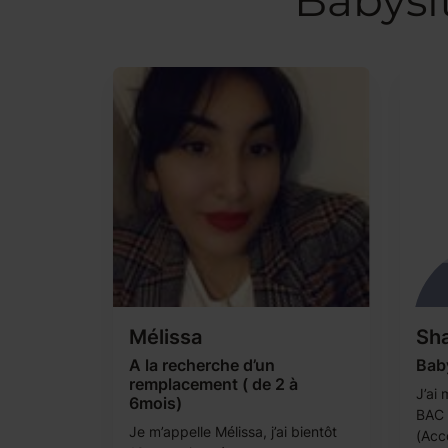
Babysit
Mélissa
Sha
A la recherche d’un
Baby
remplacement ( de 2 à
J’ai
6mois)
BAC
Je m’appelle Mélissa, j’ai bientôt
(Acc