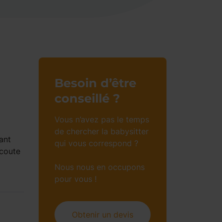
Besoin d’être
conseillé ?
Vous n’avez pas le temps
de chercher la babysitter
ant
qui vous correspond ?
écoute
Nous nous en occupons
pour vous !
Obtenir un devis