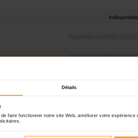
Indisponible
Disponible de 00:00 à 00:00
Disponible de 00:00 à 00:30
souhaitez connaître les
ponibilités de Julie ?
Disponible de 00:00 à 00:00
Contactez-nous
Détails
Disponible de 00:00 à 00:00
!
Disponible de 00:00 à 00:00
de faire fonctionner notre site Web, améliorer votre expérience 
licitaires.
Disponible de 00:00 à 00:00