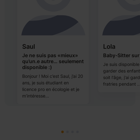
Saul
Lola
Je ne suis pas «mieux»
Baby-Sitter sur
qu’un.e autre… seulement
Je suis disponible
disponible :)
garder des enfan
Bonjour ! Moi c’est Saul, j’ai 20
soit l'âge, j'ai ga
ans, je suis étudiant en
u
fratries pendant ..
licence pro en écologie et je
m’intéresse...