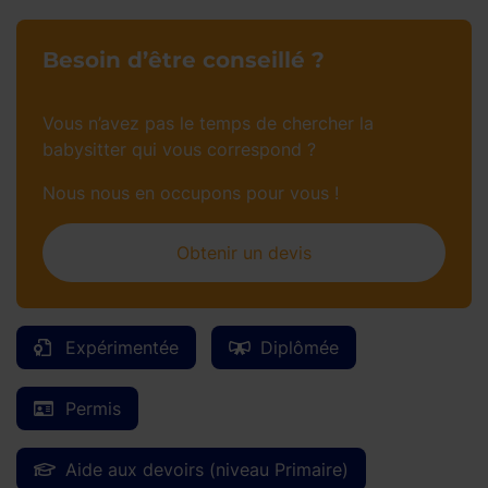
Besoin d’être conseillé ?
Vous n’avez pas le temps de chercher la
babysitter qui vous correspond ?
Nous nous en occupons pour vous !
Obtenir un devis
Expérimentée
Diplômée
Permis
Aide aux devoirs (niveau Primaire)