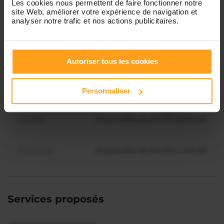
Les cookies nous permettent de faire fonctionner notre
site Web, améliorer votre expérience de navigation et
analyser notre trafic et nos actions publicitaires.
Mercredi
Disponible de 00:00 à 00:30
Vous souhaitez connaître les
disponibilités de Jessica ?
Jeudi
Disponible de 00:00 à 00:00
Autoriser tous les cookies
Contactez-nous
Vendredi
Disponible de 00:00 à 00:00
Personnaliser
Samedi
Disponible de 00:00 à 00:00
Dimanche
Disponible de 00:00 à 00:00
Services proposés