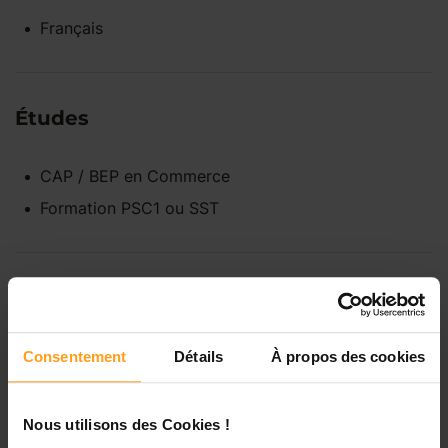
Français
Études
CAP / BEP
en
Commerce
Formation PSC1 ou SST
Disponibilités
Consentement
Détails
À propos des cookies
Lundi
Indisponible
Nous utilisons des Cookies !
Mardi
Disponible de 00:00 à 00:00