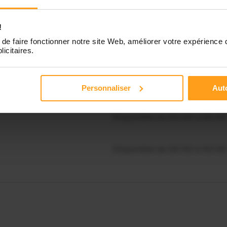
Disponible de 00:00 à 00:30
!
souhaitez connaître les
onibilités de Coralie ?
de faire fonctionner notre site Web, améliorer votre expérience 
licitaires.
Disponible de 00:00 à 00:00
Contactez-nous
Disponible de 00:00 à 00:00
Personnaliser
Auto
Disponible de 00:00 à 00:00
Disponible de 00:00 à 00:00