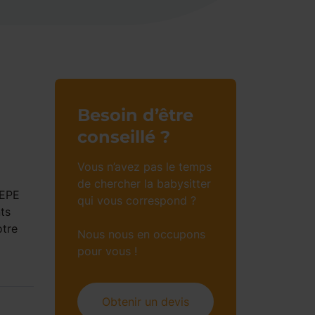
Besoin d’être
conseillé ?
Vous n’avez pas le temps
de chercher la babysitter
AEPE
qui vous correspond ?
ts
otre
Nous nous en occupons
pour vous !
Obtenir un devis