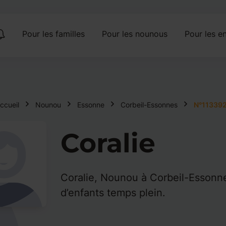
Pour les familles
Pour les nounous
Pour les en
ccueil
Nounou
Essonne
Corbeil-Essonnes
N°11339
Coralie
Coralie, Nounou à Corbeil-Essonn
d’enfants temps plein.