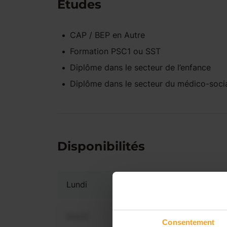
Études
CAP / BEP
en
Autre
Formation PSC1 ou SST
Diplôme dans le secteur de l’enfance
Diplôme dans le secteur du médico-soci
Disponibilités
Lundi
Mardi
Consentement