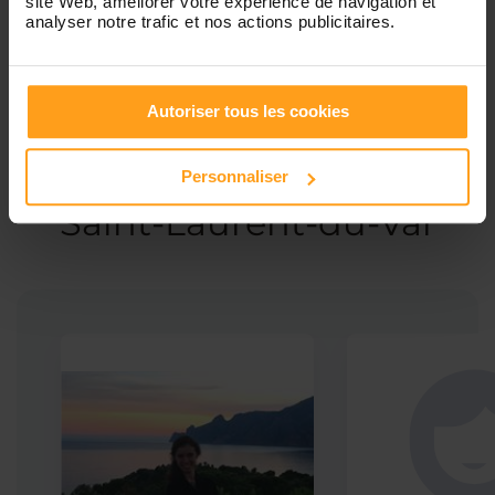
site Web, améliorer votre expérience de navigation et
analyser notre trafic et nos actions publicitaires.
Autoriser tous les cookies
Ces profils pourraient vous intéresser
Babysitters proches de
Personnaliser
Saint-Laurent-du-Var