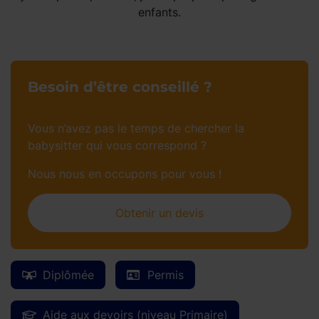
enfants.
Besoin d’être conseillé ?
Vous n’avez pas le temps de chercher la
babysitter qui vous correspond ?
Nous nous en occupons pour vous !
Obtenir un devis
Diplômée
Permis
Aide aux devoirs (niveau Primaire)