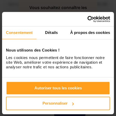
Mercredi
Disponible de 00:00 à 00:30
Vous souhaitez connaître les
disponibilités de Coralie ?
Jeudi
Disponible de 00:00 à 00:00
Contactez-nous
Consentement
Détails
À propos des cookies
Vendredi
Disponible de 00:00 à 00:00
Nous utilisons des Cookies !
Samedi
Disponible de 00:00 à 00:00
Les cookies nous permettent de faire fonctionner notre
site Web, améliorer votre expérience de navigation et
analyser notre trafic et nos actions publicitaires.
Dimanche
Disponible de 00:00 à 00:00
Autoriser tous les cookies
Services proposés
Personnaliser
Garde d’enfants
Ménage