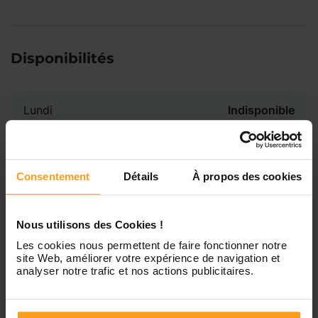
Disponibilités
Lundi
Indisponible
Mardi
Disponible de 00:00 à 00:00
Consentement
Détails
À propos des cookies
Mercredi
Disponible de 00:00 à 00:30
Vous souhaitez connaître les
disponibilités de Margot ?
Nous utilisons des Cookies !
Jeudi
Disponible de 00:00 à 00:00
Les cookies nous permettent de faire fonctionner notre
site Web, améliorer votre expérience de navigation et
Contactez-nous
analyser notre trafic et nos actions publicitaires.
Vendredi
Disponible de 00:00 à 00:00